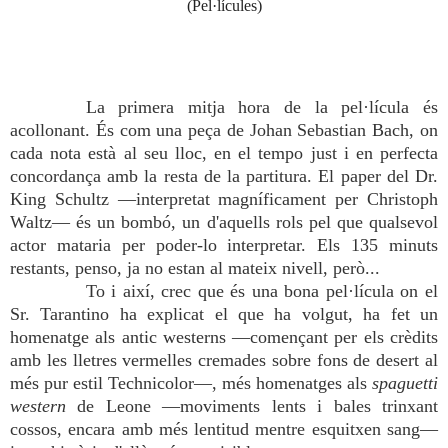
(Pel·lícules)
La primera mitja hora de la pel·lícula és
acollonant. És com una peça de Johan Sebastian Bach, on
cada nota està al seu lloc, en el tempo just i en perfecta
concordança amb la resta de la partitura. El paper del Dr.
King Schultz —interpretat magníficament per Christoph
Waltz— és un bombó, un d'aquells rols pel que qualsevol
actor mataria per poder-lo interpretar. Els 135 minuts
restants, penso, ja no estan al mateix nivell, però...
To i així, crec que és una bona pel·lícula on el
Sr. Tarantino ha explicat el que ha volgut, ha fet un
homenatge als antic westerns —començant per els crèdits
amb les lletres vermelles cremades sobre fons de desert al
més pur estil Technicolor—, més homenatges als
spaguetti
western
de Leone —moviments lents i bales trinxant
cossos, encara amb més lentitud mentre esquitxen sang—