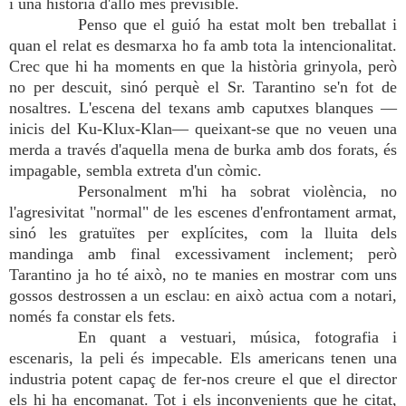
i una història d'allò més previsible.
Penso que el guió ha estat molt ben treballat i
quan el relat es desmarxa ho fa amb tota la intencionalitat.
Crec que hi ha moments en que la història grinyola, però
no per descuit, sinó perquè el Sr. Tarantino se'n fot de
nosaltres. L'escena del texans amb caputxes blanques —
inicis del Ku-Klux-Klan— queixant-se que no veuen una
merda a través d'aquella mena de burka amb dos forats, és
impagable, sembla extreta d'un còmic.
Personalment m'hi ha sobrat violència, no
l'agresivitat "normal" de les escenes d'enfrontament armat,
sinó les gratuïtes per explícites, com la lluita dels
mandinga amb final excessivament inclement; però
Tarantino ja ho té això, no te manies en mostrar com uns
gossos destrossen a un esclau: en això actua com a notari,
només fa constar els fets.
En quant a vestuari, música, fotografia i
escenaris, la peli és impecable. Els americans tenen una
industria potent capaç de fer-nos creure el que el director
els hi ha encomanat. Tot i els inconvenients que he citat,